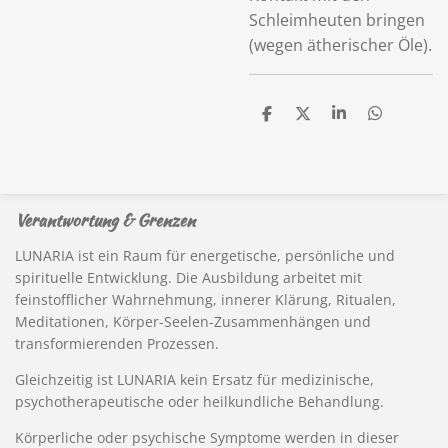
Schleimheuten bringen
(wegen ätherischer Öle).
T
T
T
T
e
e
e
e
i
i
i
i
l
l
l
l
e
e
e
e
n
n
n
n
Verantwortung & Grenzen
LUNARIA ist ein Raum für energetische, persönliche und
spirituelle Entwicklung. Die Ausbildung arbeitet mit
feinstofflicher Wahrnehmung, innerer Klärung, Ritualen,
Meditationen, Körper-Seelen-Zusammenhängen und
transformierenden Prozessen.
Gleichzeitig ist LUNARIA kein Ersatz für medizinische,
psychotherapeutische oder heilkundliche Behandlung.
Körperliche oder psychische Symptome werden in dieser