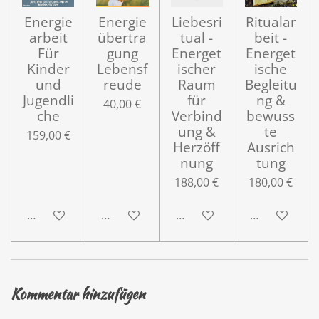
Energie
Energie
Liebesri
Ritualar
arbeit
übertra
tual -
beit -
Für
gung
Energet
Energet
Kinder
Lebensf
ischer
ische
und
reude
Raum
Begleitu
Jugendli
für
ng &
40,00 €
che
Verbind
bewuss
ung &
te
159,00 €
Herzöff
Ausrich
nung
tung
188,00 €
180,00 €
In den Warenkorb
In den Warenkorb
In den Warenkorb
In den Ware
Kommentar hinzufügen