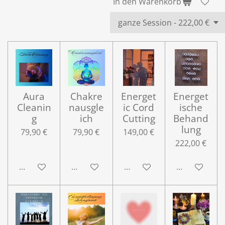
In den Warenkorb
Aura
Chakre
Energet
Energet
Cleanin
nausgle
ic Cord
ische
g
ich
Cutting
Behand
lung
79,90 €
79,90 €
149,00 €
222,00 €
In den Warenkorb
In den Warenkorb
In den Warenkorb
In den Ware