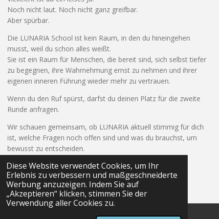
Noch nicht laut. Noch nicht ganz greifbar.
Aber spürbar.
Die LUNARIA School ist kein Raum, in den du hineingehen
musst, weil du schon alles weißt.
Sie ist ein Raum für Menschen, die bereit sind, sich selbst tiefer
zu begegnen, ihre Wahrnehmung ernst zu nehmen und ihrer
eigenen inneren Führung wieder mehr zu vertrauen.
Wenn du den Ruf spürst, darfst du deinen Platz für die zweite
Runde anfragen.
Wir schauen gemeinsam, ob LUNARIA aktuell stimmig für dich
ist, welche Fragen noch offen sind und was du brauchst, um
bewusst zu entscheiden.
Diese Website verwendet Cookies, um Ihr
Erlebnis zu verbessern und maßgeschneiderte
© 2024 - 2026 Soteiramoon
Werbung anzuzeigen. Indem Sie auf
Mit Unterstützung von
Webador
„Akzeptieren“ klicken, stimmen Sie der
Verwendung aller Cookies zu.