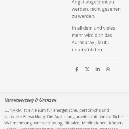
Angst abgelehnt zu
werden, nicht gesehen
zu werden.
In all dem und vieles
mehr wird dich das
Auraspray ,,Mut,,
unterstützten.
T
T
T
T
e
e
e
e
i
i
i
i
l
l
l
l
e
e
e
e
n
n
n
n
Verantwortung & Grenzen
LUNARIA ist ein Raum für energetische, persönliche und
spirituelle Entwicklung. Die Ausbildung arbeitet mit feinstofflicher
Wahrnehmung, innerer Klärung, Ritualen, Meditationen, Körper-